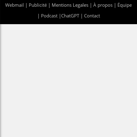
Webmail
|
Publicité
| Mentions Legales |
À propos
|
Équipe
|
Podcast
|
ChatGPT
|
Contact