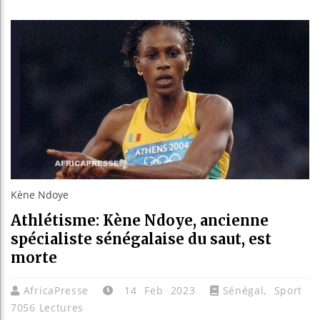
Guinée
Réforme
Bénin 
Aliko 
Kène Ndoye
Athlétisme: Kène Ndoye, ancienne
spécialiste sénégalaise du saut, est
morte
AfricaPresse
14 Feb 2023
Sénégal
,
Sport
7056 Lectures