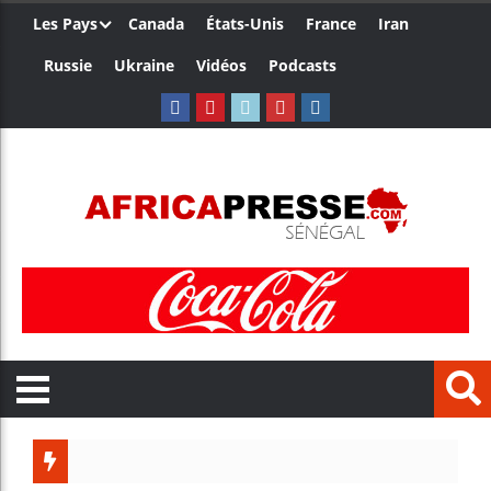
Les Pays
Canada
États-Unis
France
Iran
Russie
Ukraine
Vidéos
Podcasts
Les je