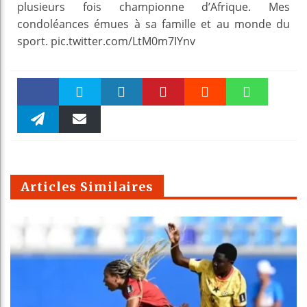
plusieurs fois championne d’Afrique. Mes
condoléances émues à sa famille et au monde du
sport. pic.twitter.com/LtM0m7IYnv
Faceboo
Twitter
linkedin
Pinteres
Reddit
WhatsAp
k
Telegra
Email
t
pt
m
Articles Similaires