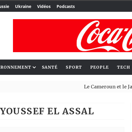
ussie
Ukraine
Vidéos
Podcasts
IRONNEMENT
SANTÉ
SPORT
PEOPLE
TECH
Le Cameroun et le Japon renforce
Ceuta : Rabat affirme avoir alert
 YOUSSEF EL ASSAL