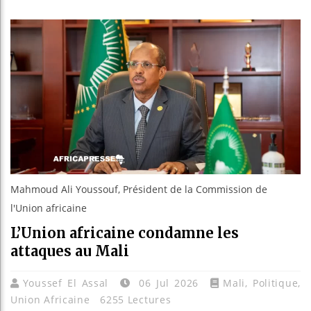
Guinée : N
Réforme él
Bénin : Pa
Aliko Dang
Mahmoud Ali Youssouf, Président de la Commission de
l'Union africaine
L’Union africaine condamne les
attaques au Mali
Youssef El Assal
06 Jul 2026
Mali
,
Politique
,
Union Africaine
6255 Lectures