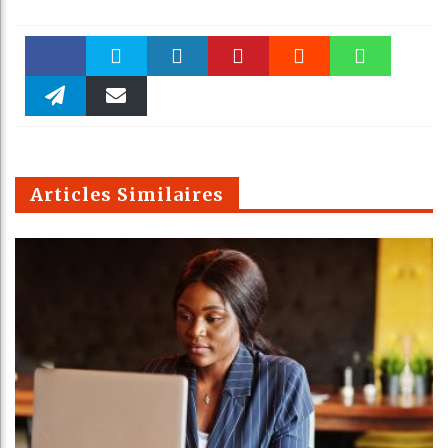
Faceboo
Twitter
linkedin
Pinteres
Reddit
WhatsAp
k
Telegra
Email
t
pt
m
Articles Similaires