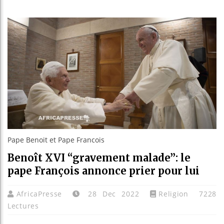
Les jeune
Guinée : 
Réforme él
Bénin : P
Pape Benoit et Pape Francois
Benoît XVI “gravement malade”: le
pape François annonce prier pour lui
AfricaPresse
28 Dec 2022
Religion
7228
Lectures