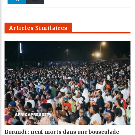
k
Telegra
Email
t
pt
m
Articles Similaires
Burundi : neuf morts dans une bousculade