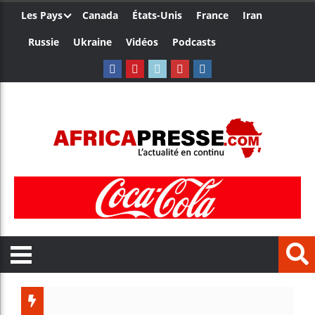
Les Pays
Canada
États-Unis
France
Iran
Russie
Ukraine
Vidéos
Podcasts
Trump nom