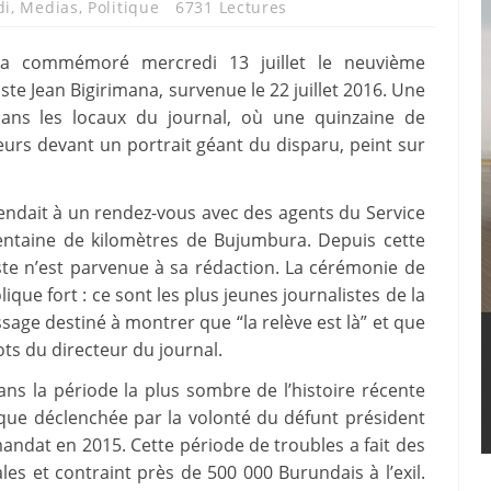
di
,
Medias
,
Politique
6731 Lectures
a commémoré mercredi 13 juillet le neuvième
iste Jean Bigirimana, survenue le 22 juillet 2016. Une
dans les locaux du journal, où une quinzaine de
urs devant un portrait géant du disparu, peint sur
 rendait à un rendez-vous avec des agents du Service
entaine de kilomètres de Bujumbura. Depuis cette
ste n’est parvenue à sa rédaction. La cérémonie de
ue fort : ce sont les plus jeunes journalistes de la
age destiné à montrer que “la relève est là” et que
ots du directeur du journal.
dans la période la plus sombre de l’histoire récente
tique déclenchée par la volonté du défunt président
andat en 2015. Cette période de troubles a fait des
les et contraint près de 500 000 Burundais à l’exil.