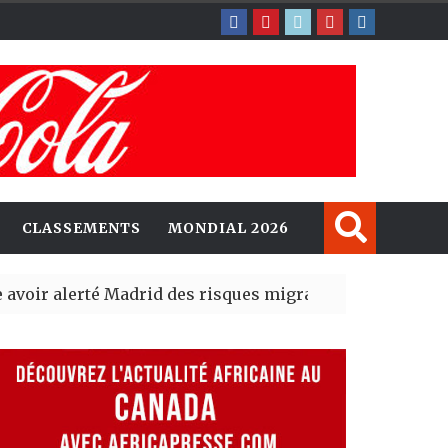
CLASSEMENTS
MONDIAL 2026
erté Madrid des risques migratoires dès juillet
| 05 Aug 2
lit un nouveau record en plantant 800,5 millions d’arbr