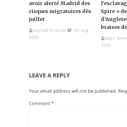
avoir alerté Madrid des
l’esclavag
risques migratoires dès
Spire » de
juillet
d’Angleter
braises de
Youssef El Assal
05 Aug
2026
Marc Sene
2026
LEAVE A REPLY
Your email address will not be published.
Requ
Comment
*