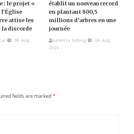
e : le projet «
établit un nouveau record
 l’Église
en plantant 800,5
re attise les
millions d’arbres en une
 la discorde
journée
cal
05 Aug
Vanessa Ndong
04 Aug
2026
ired fields are marked
*