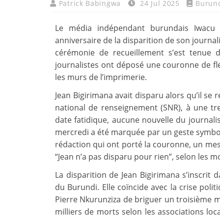
Patrick Babingwa
24 Jul 2025
Burun
Le média indépendant burundais Iwacu 
anniversaire de la disparition de son journal
cérémonie de recueillement s’est tenue 
journalistes ont déposé une couronne de fle
les murs de l’imprimerie.
Jean Bigirimana avait disparu alors qu’il se
national de renseignement (SNR), à une tr
date fatidique, aucune nouvelle du journali
mercredi a été marquée par un geste symboliq
rédaction qui ont porté la couronne, un mess
“Jean n’a pas disparu pour rien”, selon les m
La disparition de Jean Bigirimana s’inscrit 
du Burundi. Elle coïncide avec la crise poli
Pierre Nkurunziza de briguer un troisième m
milliers de morts selon les associations loca