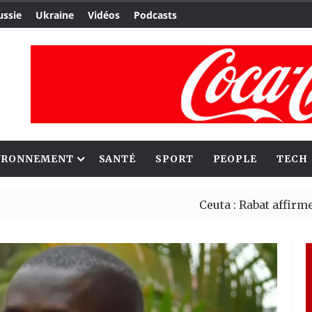
ussie
Ukraine
Vidéos
Podcasts
IRONNEMENT
SANTÉ
SPORT
PEOPLE
TECH
Ceuta : Rabat affirme avoir al
Reboisement : l’Éthiopie étab