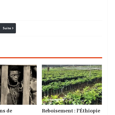
Suite
Pinterest
Reddit
Email
ns de
Reboisement : l’Éthiopie