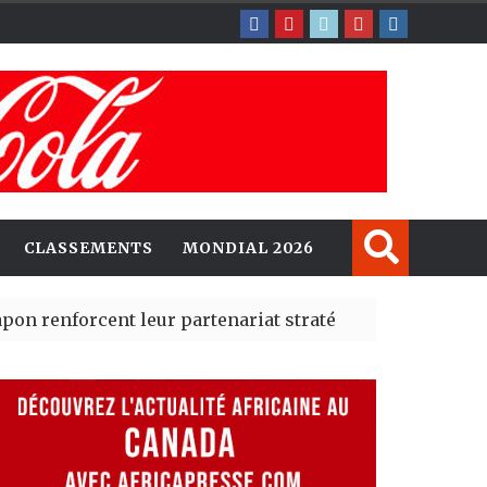
CLASSEMENTS
MONDIAL 2026
rcent leur partenariat stratégique avec un cap sur l’IA
erté Madrid des risques migratoires dès juillet
| 05 Aug 20