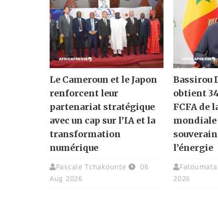
Le Cameroun et le Japon
Bassirou
renforcent leur
obtient 3
partenariat stratégique
FCFA de l
avec un cap sur l’IA et la
mondiale 
transformation
souverain
numérique
l’énergie
Pascale Tchakounte
06
Fatoumata 
Aug 2026
2026