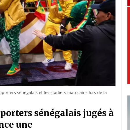
porters sénégalais et les stadiers marocains lors de la
pporters sénégalais jugés à
once une