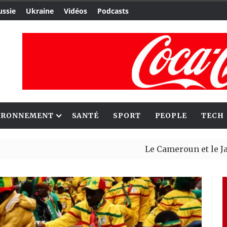
ussie
Ukraine
Vidéos
Podcasts
IRONNEMENT
SANTÉ
SPORT
PEOPLE
TECH
Le Cameroun et le Japon renfo
Ceuta : Rabat affirme avoir al