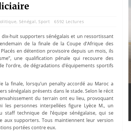
iciaire
olitique
,
Sénégal
,
Sport
6592 Lectures
e dix-huit supporters sénégalais et un ressortissant
 lendemain de la finale de la Coupe d’Afrique des
Placés en détention provisoire depuis un mois, ils
sme”, une qualification pénale qui recouvre des
de l’ordre, de dégradations d’équipements sportifs
e la finale, lorsqu’un penalty accordé au Maroc a
rs sénégalais présents dans le stade. Selon le récit
’envahissement du terrain ont eu lieu, provoquant
mi les personnes interpellées figure Lyèce M., un
 staff technique de l’équipe sénégalaise, qui se
ée aux supporters. Tous maintiennent leur version
ations portées contre eux.