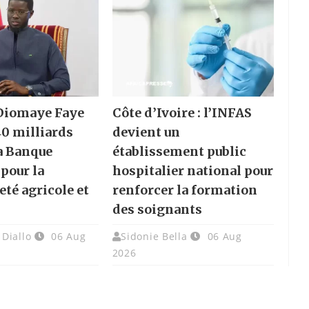
 Diomaye Faye
Côte d’Ivoire : l’INFAS
40 milliards
devient un
a Banque
établissement public
pour la
hospitalier national pour
eté agricole et
renforcer la formation
des soignants
Diallo
06 Aug
Sidonie Bella
06 Aug
2026