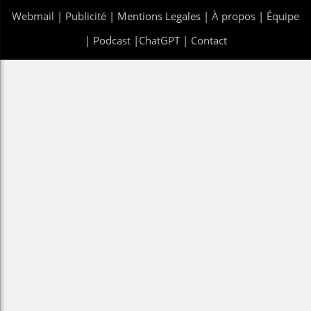
Webmail
|
Publicité
| Mentions Legales |
À propos
|
Équipe
|
Podcast
|
ChatGPT
|
Contact