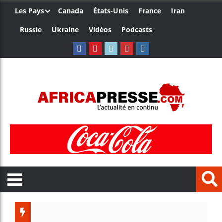
Les Pays
Canada
États-Unis
France
Iran
Russie
Ukraine
Vidéos
Podcasts
Trump nomme un