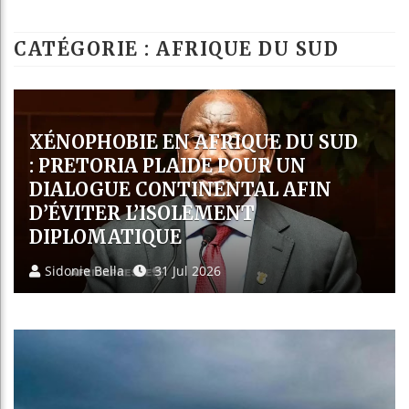
Les jeunes Afri
CATÉGORIE : AFRIQUE DU SUD
Guinée : Nimba 
Réforme électora
Bénin : Patrice
OPRAH WINFREY, LA FEMME
NOIRE LA PLUS RICHE DU MONDE,
FERME SES ÉCOLES EN AFRIQUE
DU SUD APRÈS 20 ANS
D’ACTIVITÉ.
Marc Senecal
30 Jul 2026