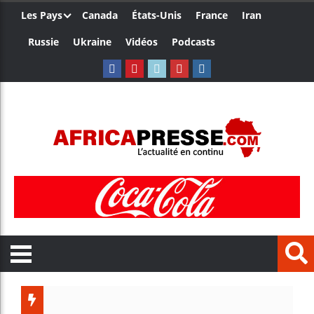
Les Pays
Canada
États-Unis
France
Iran
Russie
Ukraine
Vidéos
Podcasts
Les jeunes Afri