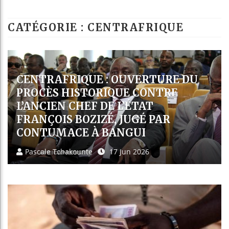
Bassirou Diomaye
CATÉGORIE : CENTRAFRIQUE
Côte d’Ivoire : 
Tunisie : la cri
Ceuta : Rabat aff
CENTRAFRIQUE : BANGUI
ACCUEILLE SOUS SILENCE LES
PREMIERS MIGRANTS REJETÉS
PAR WASHINGTON
Sidonie Bella
14 Jun 2026