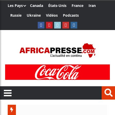
Les Pays
Canada
États-Unis
France
Iran
Russie
Ukraine
Vidéos
Podcasts
Le Cameroun et l