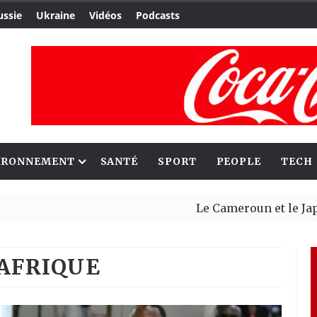
ussie
Ukraine
Vidéos
Podcasts
IRONNEMENT
SANTÉ
SPORT
PEOPLE
TECH
Le Cameroun et le Japon renforcent 
Ceuta : Rabat affirme avoir alerté M
AFRIQUE