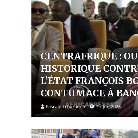
CÈS
E
CENTRAFRIQUE : BA
SILENCE LES PREM
REJETÉS PAR WASH
Sidonie Bella
14 Jun 2026