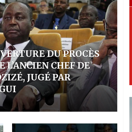
C
NGUI ACCUEILLE SOUS
O
IERS MIGRANTS
M
INGTON
D