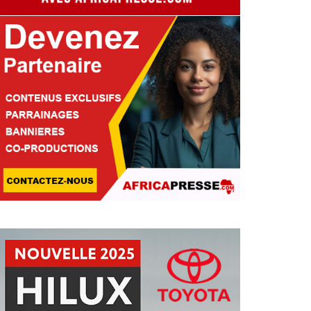
ENTRAFRIQUE : LA MINUSCA
FFICIELLEMENT RÉTROCÉDÉ
BAÏKI À L’ÉTAT APRÈS PLUS
ÉCENNIE DE PRÉSENCE
Pascale Tchakounte
11 Jun 2026