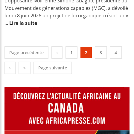
L’opposante ivoirienne Simone Gbagbo, présidente du
Mouvement des générations capables (MGC), a dévoilé
lundi 8 juin 2026 un projet de loi organique créant un «
...
Lire la suite
Page précédente
‹
1
2
3
4
›
»
Page suivante