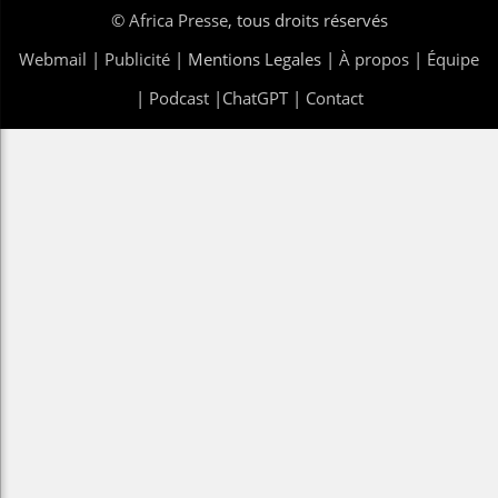
©
Africa Presse
, tous droits réservés
Webmail
|
Publicité
| Mentions Legales |
À propos
|
Équipe
|
Podcast
|
ChatGPT
|
Contact