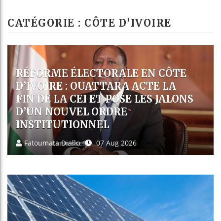
Les jeunes Afric
CATÉGORIE : CÔTE D’IVOIRE
Guinée : Nimba 
Réforme électoral
Bénin : Patrice 
CAN FÉMININE 2026 : LES HUIT
QUALIFIÉS POUR LES QUARTS DE
FINALE DÉSORMAIS CONNUS
AfricaPresse
07 Aug 2026