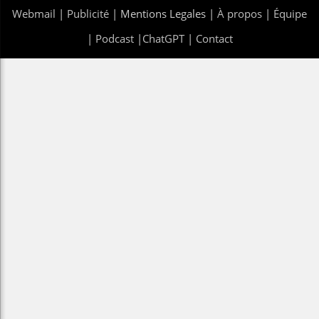
Webmail
|
Publicité
| Mentions Legales |
À propos
|
Équipe
|
Podcast
|
ChatGPT
|
Contact