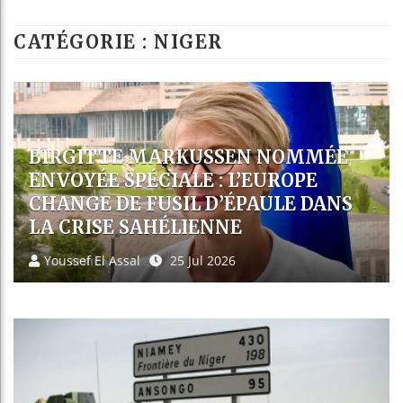
Guinée : Nim
CATÉGORIE : NIGER
Réforme élect
Bénin : Patr
Aliko Dangot
CAN 2032 : LES PAYS DE
L’ALLIANCE DES ÉTATS DU SAHEL
AFFICHENT LEUR AMBITION
D’ACCUEILLIR LE TOURNOI
Youssef El Assal
23 Jul 2026