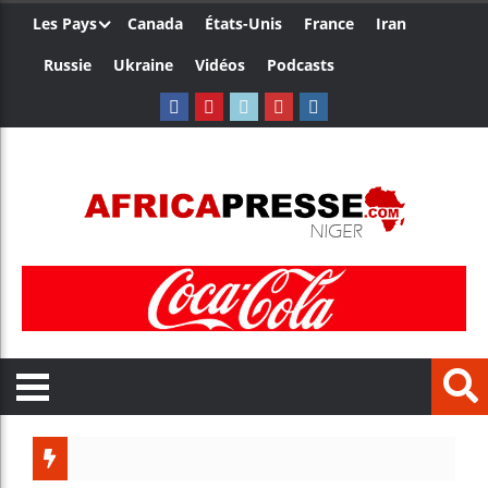
Les Pays
Canada
États-Unis
France
Iran
Russie
Ukraine
Vidéos
Podcasts
Les jeunes A