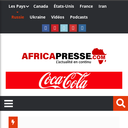
Les Pays
Canada
États-Unis
France
Iran
Russie
Ukraine
Vidéos
Podcasts
Trump nomme un