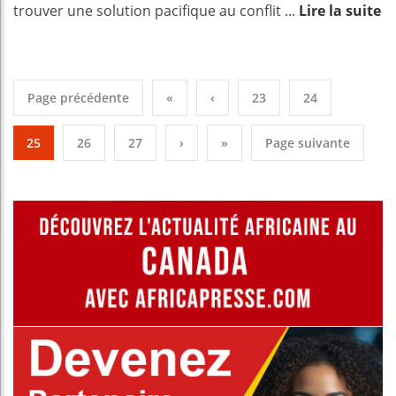
trouver une solution pacifique au conflit ...
Lire la suite
Page précédente
«
‹
23
24
25
26
27
›
»
Page suivante