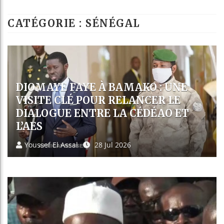
Les jeunes Afri
CATÉGORIE : SÉNÉGAL
Guinée : Nimba
Réforme élector
Bénin : Patrice
SÉNÉGAL : LE PRÉSIDENT
DIOMAYE FAYE FONDE « KIIRAAY
», SA NOUVELLE FORMATION
POLITIQUE
Fatoumata Diallo
26 Jul 2026