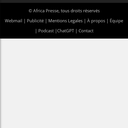
©
Africa Presse
, tous droits réservés
Webmail
|
Publicité
| Mentions Legales |
À propos
|
Équipe
|
Podcast
|
ChatGPT
|
Contact