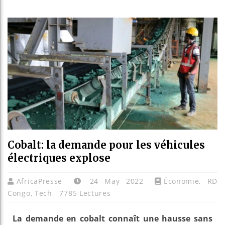
Les jeun
Guinée :
Réforme 
Bénin : 
Cobalt: la demande pour les véhicules
électriques explose
AfricaPresse
24 May 2022
Économie
,
RD
Congo
,
Tech
7785 Lectures
La demande en cobalt connaît une hausse sans