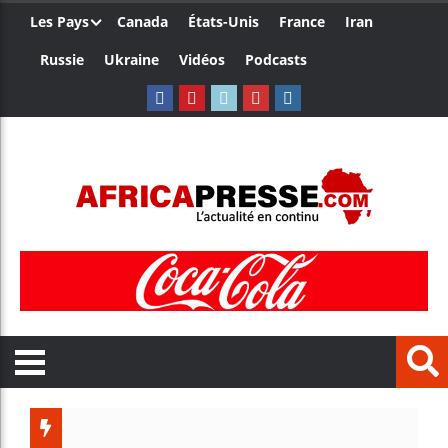
Les Pays
Canada
États-Unis
France
Iran
Russie
Ukraine
Vidéos
Podcasts
Trump n