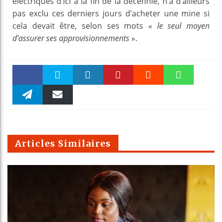
électriques d’ici à la fin de la décennie, n’a d’ailleurs
pas exclu ces derniers jours d’acheter une mine si
cela devait être, selon ses mots «
le seul moyen
d’assurer ses approvisionnements
».
Faceboo
Twitter
linkedin
Pinteres
Reddit
WhatsAp
k
Telegra
Email
t
pt
m
Articles Similaires