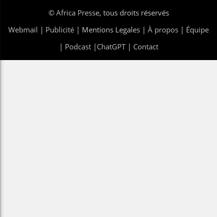
©
Africa Presse
, tous droits réservés
Webmail
|
Publicité
| Mentions Legales |
À propos
|
Équipe
|
Podcast
|
ChatGPT
|
Contact