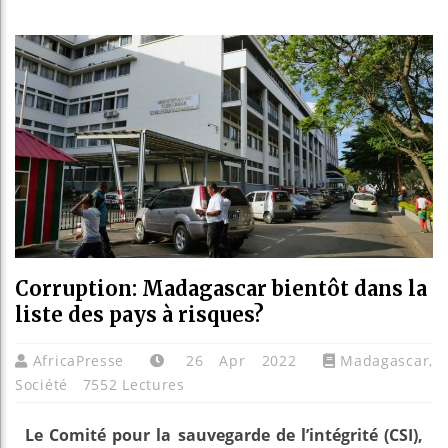
Les jeun
Guinée 
Réforme 
Bénin : 
Corruption: Madagascar bientôt dans la
liste des pays à risques?
AfricaPresse
26 Apr 2022
Madagascar
,
Société
7552 Lectures
Le Comité pour la sauvegarde de l’intégrité (CSI),