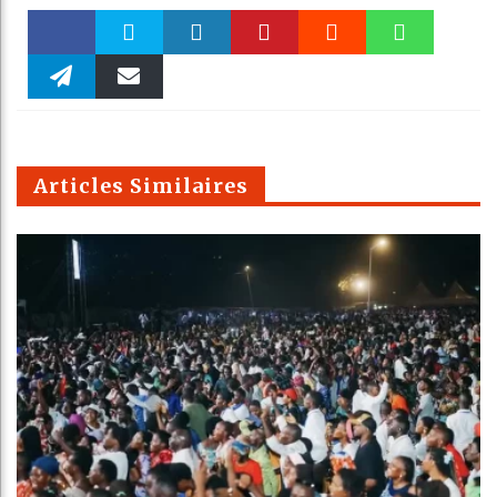
Faceboo
Twitter
linkedin
Pinteres
Reddit
WhatsAp
k
Telegra
Email
t
pt
m
Articles Similaires