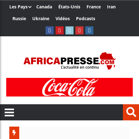
Les Pays
Canada
États-Unis
France
Iran
Russie
Ukraine
Vidéos
Podcasts
Trump n