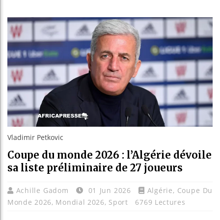
Guinée : Ni
Réforme élec
Bénin : Pat
Aliko Dango
Vladimir Petkovic
Coupe du monde 2026 : l’Algérie dévoile
sa liste préliminaire de 27 joueurs
Achille Gadom
01 Jun 2026
Algérie
,
Coupe Du
Monde 2026
,
Mondial 2026
,
Sport
6769 Lectures