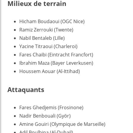
Milieux de terrain
Hicham Boudaoui (OGC Nice)
Ramiz Zerrouki (Twente)
Nabil Bentaleb (Lille)
Yacine Titraoui (Charleroi)
Fares Chaibi (Eintracht Francfort)
Ibrahim Maza (Bayer Leverkusen)
Houssem Aouar (Al-Ittihad)
Attaquants
Fares Ghedjemis (Frosinone)
Nadir Benbouali (Györ)
Amine Gouiri (Olympique de Marseille)
Adil Boulbina (Al-Duhail)