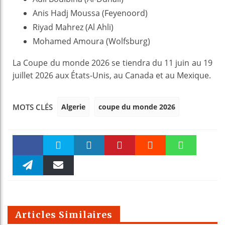
Anis Hadj Moussa (Feyenoord)
Riyad Mahrez (Al Ahli)
Mohamed Amoura (Wolfsburg)
La Coupe du monde 2026 se tiendra du 11 juin au 19
juillet 2026 aux États-Unis, au Canada et au Mexique.
Algerie
coupe du monde 2026
MOTS CLÉS
Faceboo
Twitter
linkedin
Pinteres
Reddit
WhatsAp
k
Telegra
Email
t
pt
m
Articles Similaires