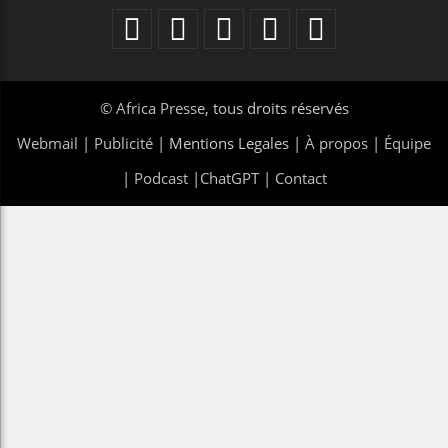
©
Africa Presse
, tous droits réservés
Webmail
|
Publicité
| Mentions Legales |
À propos
|
Équipe
|
Podcast
|
ChatGPT
|
Contact