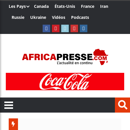
Les Pays
Canada
États-Unis
France
Iran
Russie
Ukraine
Vidéos
Podcasts
Trump no