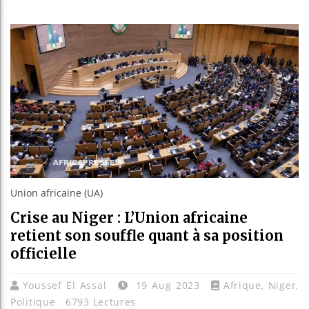
Les jeun
Guinée :
Réforme é
Bénin : 
Union africaine (UA)
Crise au Niger : L’Union africaine
retient son souffle quant à sa position
officielle
Youssef El Assal
19 Aug 2023
Afrique
,
Niger
,
Politique
6793 Lectures