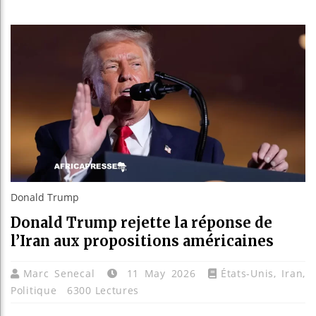
Guinée :
Réforme 
Bénin : 
Aliko Da
Donald Trump
Donald Trump rejette la réponse de
l’Iran aux propositions américaines
Marc Senecal
11 May 2026
États-Unis
,
Iran
,
Politique
6300 Lectures