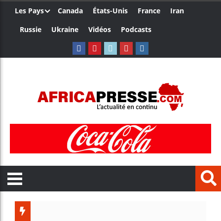
Les Pays
Canada
États-Unis
France
Iran
Russie
Ukraine
Vidéos
Podcasts
Les jeun