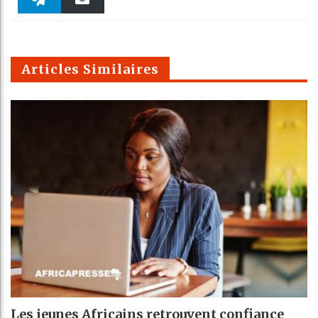
Twitter
linkedin
Pinteres
Reddit
WhatsAp
k
Telegra
Email
t
pt
m
Articles Similaires
Les jeunes Africains retrouvent confiance