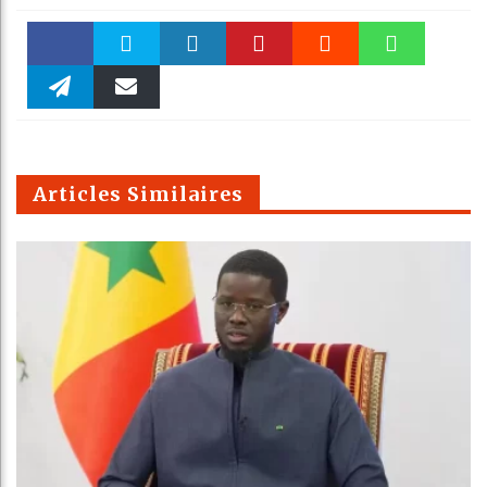
Faceboo
Twitter
linkedin
Pinteres
Reddit
WhatsAp
k
Telegra
Email
t
pt
m
Articles Similaires