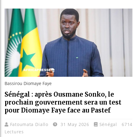
Les jeun
Guinée :
Réforme 
Bénin : 
Bassirou Diomaye Faye
Sénégal : après Ousmane Sonko, le
prochain gouvernement sera un test
pour Diomaye Faye face au Pastef
Fatoumata Diallo
31 May 2026
Sénégal
6714
Lectures