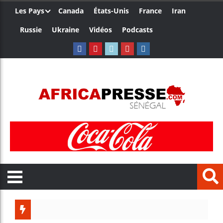
Les Pays
Canada
États-Unis
France
Iran
Russie
Ukraine
Vidéos
Podcasts
Trump n