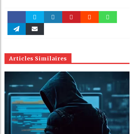
Faceboo
Twitter
linkedin
Pinteres
Reddit
WhatsAp
k
Telegra
Email
t
pt
m
Articles Similaires