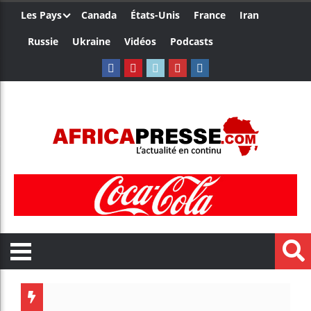
Les Pays
Canada
États-Unis
France
Iran
Russie
Ukraine
Vidéos
Podcasts
Ceuta : Ra