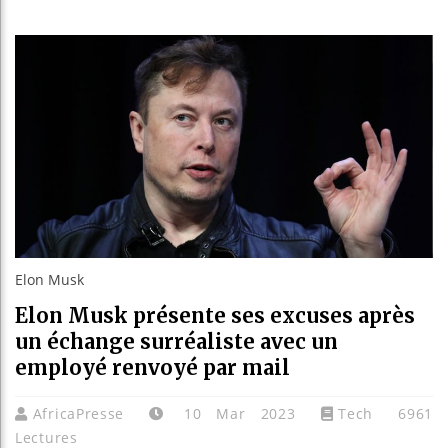
Réparations
Canada : T
Reboisemen
Elon Musk
Elon Musk présente ses excuses après
un échange surréaliste avec un
employé renvoyé par mail
AfricaPresse
10 Mar 2023
Tech
6961
Lectures