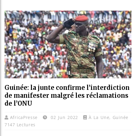
Bassiro
Côte d’I
Tunisie
Ceuta : 
Guinée: la junte confirme l’interdiction
de manifester malgré les réclamations
de l’ONU
AfricaPresse
02 Jun 2022
À La Une
,
Guinée
7147 Lectures