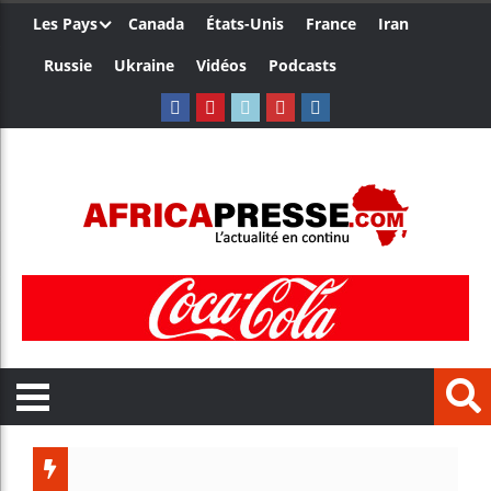
Les Pays
Canada
États-Unis
France
Iran
Russie
Ukraine
Vidéos
Podcasts
Le Camer