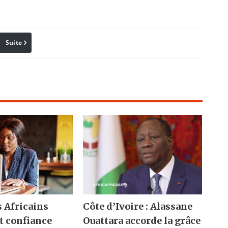
Suite
Pinterest
Reddit
Email
s Africains
Côte d’Ivoire : Alassane
t confiance
Ouattara accorde la grâce