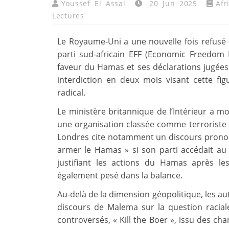
Youssef El Assal
20 Jun 2025
Afr
Lectures
Le Royaume-Uni a une nouvelle fois refusé l
parti sud-africain EFF (Economic Freedom 
faveur du Hamas et ses déclarations jugées
interdiction en deux mois visant cette fi
radical.
Le ministère britannique de l’Intérieur a m
une organisation classée comme terroriste 
Londres cite notamment un discours pronon
armer le Hamas » si son parti accédait au 
justifiant les actions du Hamas après l
également pesé dans la balance.
Au-delà de la dimension géopolitique, les au
discours de Malema sur la question racial
controversés, « Kill the Boer », issu des ch