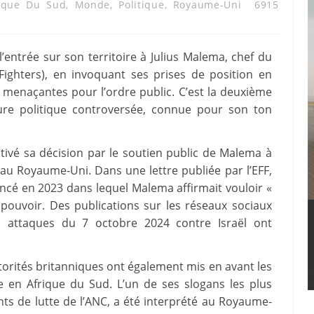
ique Du Sud
,
Monde
,
Politique
,
Royaume-Uni
6915
’entrée sur son territoire à Julius Malema, chef du
Fighters), en invoquant ses prises de position en
 menaçantes pour l’ordre public. C’est la deuxième
gure politique controversée, connue pour son ton
otivé sa décision par le soutien public de Malema à
au Royaume-Uni. Dans une lettre publiée par l’EFF,
cé en 2023 dans lequel Malema affirmait vouloir «
pouvoir. Des publications sur les réseaux sociaux
es attaques du 7 octobre 2024 contre Israël ont
torités britanniques ont également mis en avant les
e en Afrique du Sud. L’un de ses slogans les plus
ants de lutte de l’ANC, a été interprété au Royaume-