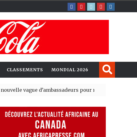
CLASSEMENTS
MONDIAL 2026
ague d’ambassadeurs pour renforcer la présence amér
sident du tout premier Sénat issu de la réforme constit