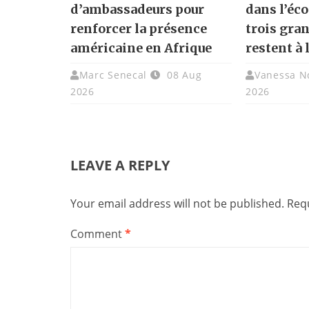
d’ambassadeurs pour
dans l’éc
renforcer la présence
trois gra
américaine en Afrique
restent à 
Marc Senecal
08 Aug
Vanessa N
2026
2026
LEAVE A REPLY
Your email address will not be published.
Requ
Comment
*