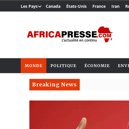
Les Pays
Canada
États-Unis
France
Iran
R
MONDE
POLITIQUE
ÉCONOMIE
ENV
Breaking News