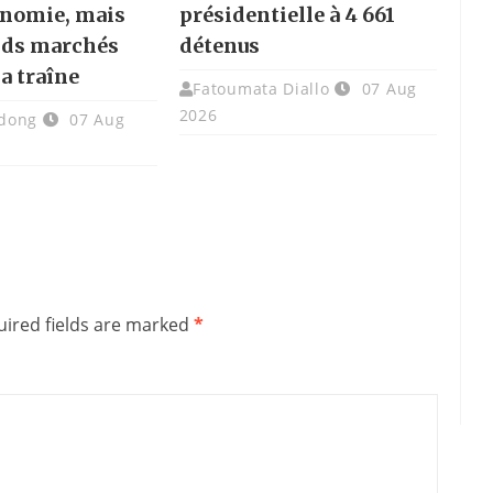
onomie, mais
présidentielle à 4 661
nds marchés
détenus
la traîne
Fatoumata Diallo
07 Aug
2026
dong
07 Aug
ired fields are marked
*