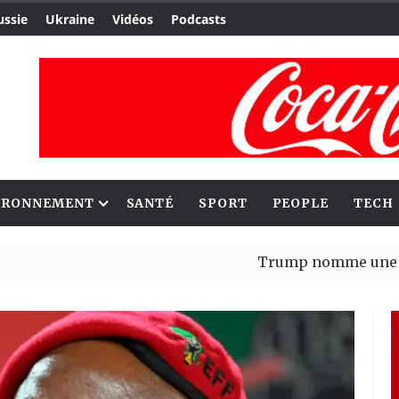
ussie
Ukraine
Vidéos
Podcasts
IRONNEMENT
SANTÉ
SPORT
PEOPLE
TECH
Trump nomme une nouvelle v
Bénin : Patrice Talon élu pré