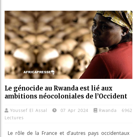
Les jeun
Guinée :
Réforme é
Bénin : 
Le génocide au Rwanda est lié aux
ambitions néocoloniales de l’Occident
Youssef El Assal
07 Apr 2024
Rwanda
6962
Lectures
Le rôle de la France et d’autres pays occidentaux