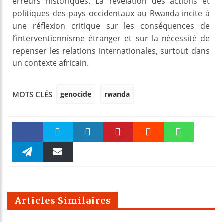
erreurs historiques. La révélation des actions et
politiques des pays occidentaux au Rwanda incite à
une réflexion critique sur les conséquences de
l’interventionnisme étranger et sur la nécessité de
repenser les relations internationales, surtout dans
un contexte africain.
genocide
rwanda
MOTS CLÉS
Faceboo
Twitter
linkedin
Pinteres
Reddit
WhatsAp
k
Telegra
Email
t
pt
m
Articles Similaires