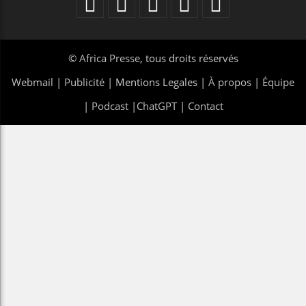
©
Africa Presse
, tous droits réservés
Webmail
|
Publicité
| Mentions Legales |
À propos
|
Équipe
|
Podcast
|
ChatGPT
|
Contact