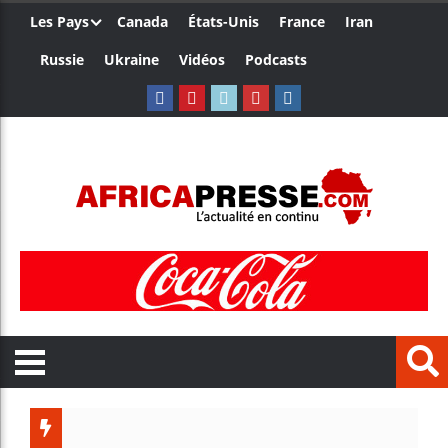
Les Pays
Canada
États-Unis
France
Iran
Russie
Ukraine
Vidéos
Podcasts
Trump no