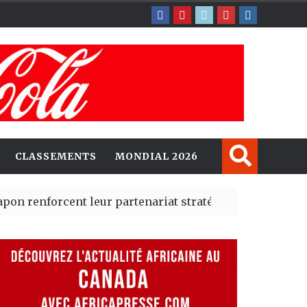
CLASSEMENTS
MONDIAL 2026
orcent leur partenariat stratégique avec un cap sur l’I
lerté Madrid des risques migratoires dès juillet
| 05 Aug 2