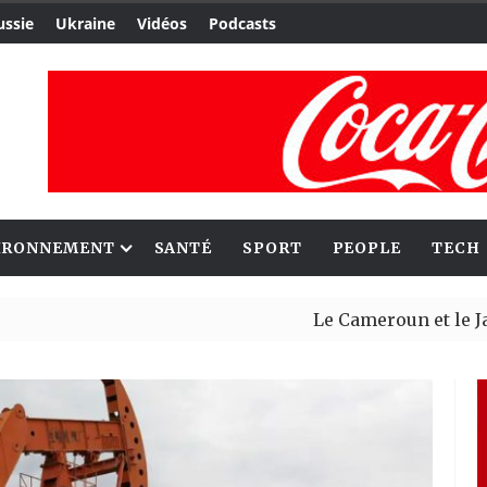
ussie
Ukraine
Vidéos
Podcasts
IRONNEMENT
SANTÉ
SPORT
PEOPLE
TECH
Le Cameroun et le Japon renf
Ceuta : Rabat affirme avoir a