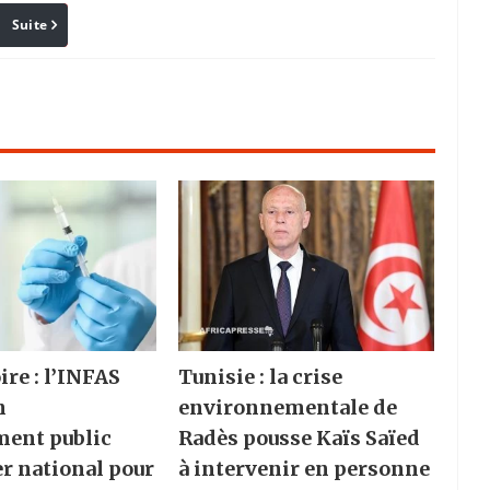
Suite
Pinterest
Reddit
Email
ire : l’INFAS
Tunisie : la crise
n
environnementale de
ment public
Radès pousse Kaïs Saïed
er national pour
à intervenir en personne