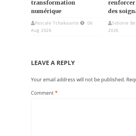
transformation
renforcer
numérique
des soign
Pascale Tchakounte
06
Sidonie Be
Aug 2026
2026
LEAVE A REPLY
Your email address will not be published.
Requ
Comment
*