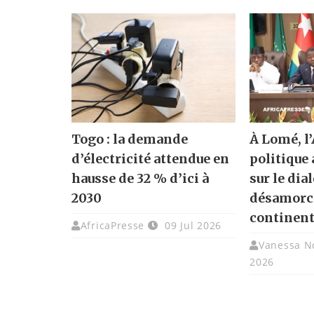
Togo : la demande
À Lomé, l
d’électricité attendue en
politique
hausse de 32 % d’ici à
sur le dia
2030
désamorce
continen
AfricaPresse
09 Jul 2026
Vanessa N
2026