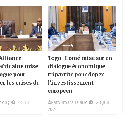
’Alliance
Togo : Lomé mise sur un
 africaine mise
dialogue économique
logue pour
tripartite pour doper
r les crises du
l’investissement
t
européen
dong
05 Jul
Fatoumata Diallo
28 Jun
2026