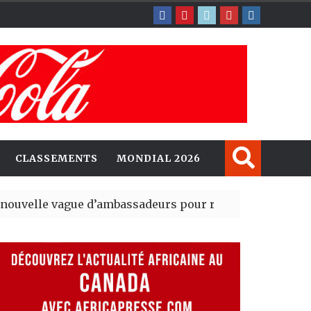
CLASSEMENTS
MONDIAL 2026
gue d’ambassadeurs pour renforcer la présence améri
sident du tout premier Sénat issu de la réforme constitu