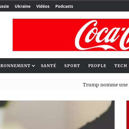
ussie
Ukraine
Vidéos
Podcasts
IRONNEMENT
SANTÉ
SPORT
PEOPLE
TECH
Trump nomme une nouvelle va
Bénin : Patrice Talon élu pré