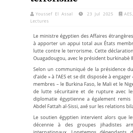
Youssef El Assal
23 Jul 2025
AES
Lectures
Le ministre égyptien des Affaires étrangère
à apporter un appui total aux États membre
lutte contre le terrorisme. Cette déclaration 
Ouagadougou, avec le président burkinabè I
Selon un communiqué de la présidence du B
d’aide » à l’AES et se dit disposée à engager
membres – le Burkina Faso, le Mali et le N
de lutte sécuritaire et de rupture avec l
diplomatie égyptienne a également remis
Abdel Fattah al-Sissi, axé sur les relations bil
Le soutien égyptien intervient alors que l
décennie à des groupes jihadistes armé
internationaux. Longtemps dépendants de