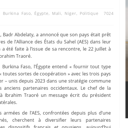
,
Burkina Faso
,
Égypte
,
Mali
,
Niger
,
Politique
7024
s, Badr Abdelaty, a annoncé que son pays était prêt
s de l’Alliance des États du Sahel (AES) dans leur
a été faite à l’issue de sa rencontre, le 22 juillet à
brahim Traoré.
urkina Faso, l’Égypte entend « fournir tout type
 « toutes sortes de coopération » avec les trois pays
iger – unis depuis 2023 dans une stratégie commune
es anciens partenaires occidentaux. Le chef de la
 à Ibrahim Traoré un message écrit du président
atérales.
es armées de l’AES, confrontées depuis plus d’une
s, cherchent à diversifier leurs partenaires
s dispositifs français et onusiens, aujourd’hui