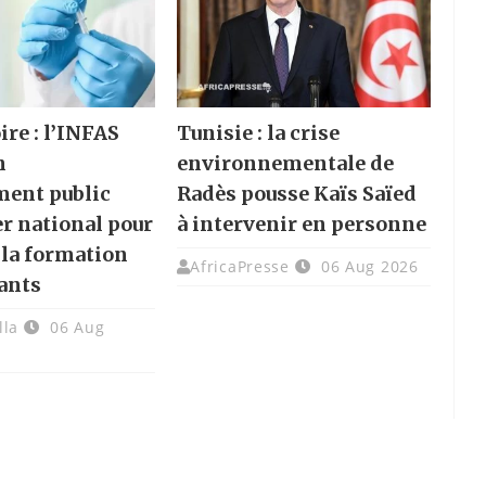
ire : l’INFAS
Tunisie : la crise
n
environnementale de
ment public
Radès pousse Kaïs Saïed
er national pour
à intervenir en personne
 la formation
AfricaPresse
06 Aug 2026
ants
lla
06 Aug