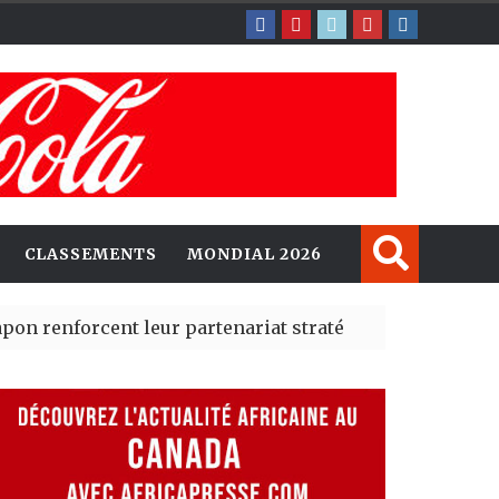
CLASSEMENTS
MONDIAL 2026
rcent leur partenariat stratégique avec un cap sur l’IA
erté Madrid des risques migratoires dès juillet
| 05 Aug 20