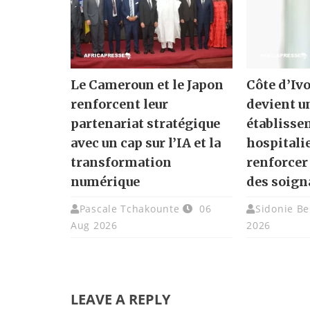
Le Cameroun et le Japon
Côte d’Ivo
renforcent leur
devient u
partenariat stratégique
établisse
avec un cap sur l’IA et la
hospitali
transformation
renforcer
numérique
des soign
Pascale Tchakounte
06
Sidonie Be
Aug 2026
2026
LEAVE A REPLY