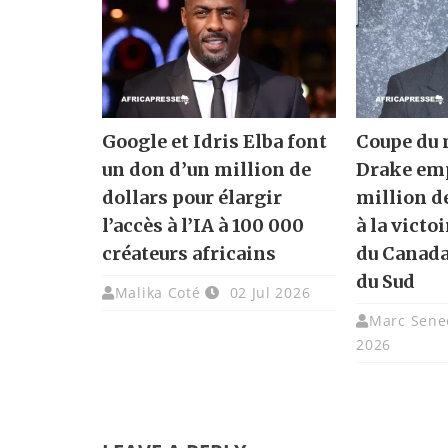
Google et Idris Elba font
Coupe du 
un don d’un million de
Drake em
dollars pour élargir
million d
l’accès à l’IA à 100 000
à la victo
créateurs africains
du Canada 
du Sud
Malika Coté
02 Jul 2026
Marc Sene
2026