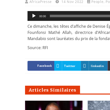
AfricaPresse
14 Nov 2022
People
,
Po
Audio
00:00
Player
Ce dimanche, les têtes d’affiche de Denise 
Founfonsi Mathé Allah, directrice d’Afric
Mandabio sont lauréates du prix de la fonda
Source: RFI
Facebook
Twitter
linkedin
Articles Similaires