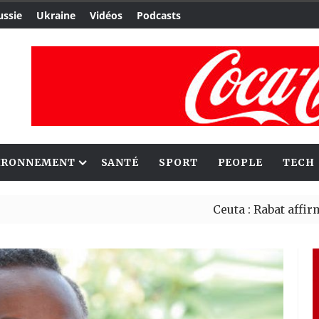
ussie
Ukraine
Vidéos
Podcasts
IRONNEMENT
SANTÉ
SPORT
PEOPLE
TECH
Ceuta : Rabat affirme avoir 
Reboisement : l’Éthiopie ét