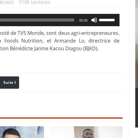
dcasts
7195 Lectures
Use
00:00
Up/Down
Époté de TV5 Monde, sont deux agri-entrepreneures.
Arrow
an Foods Nutrition, et Armande Lo, directrice de
keys
tion Bénédicte Janine Kacou Diagou (BJKD).
to
increase
or
decrease
Suite
Pinterest
Reddit
Email
volume.