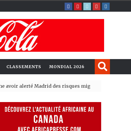
CLASSEMENTS
MONDIAL 2026
alerté Madrid des risques migratoires dès juillet
| 05 Aug
ablit un nouveau record en plantant 800,5 millions d’ar