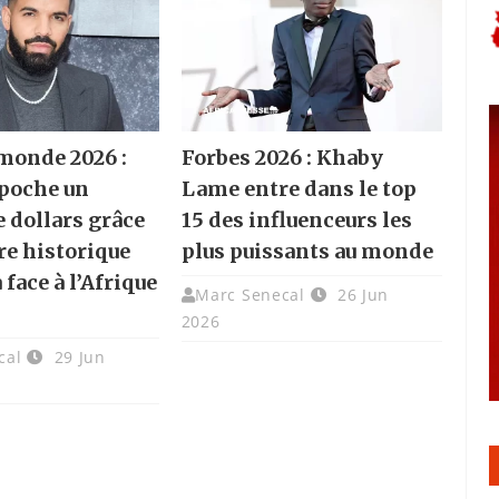
monde 2026 :
Forbes 2026 : Khaby
poche un
Lame entre dans le top
e dollars grâce
15 des influenceurs les
ire historique
plus puissants au monde
face à l’Afrique
Marc Senecal
26 Jun
2026
cal
29 Jun