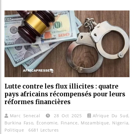
Bassirou
Côte d’Iv
Tunisie 
Ceuta : R
Lutte contre les flux illicites : quatre
pays africains récompensés pour leurs
réformes financières
Marc Senecal
28 Oct 2025
Afrique Du Sud
,
Burkina Faso
,
Économie
,
Finance
,
Mozambique
,
Nigeria
,
Politique
6681 Lectures