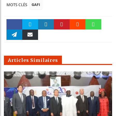
GAFI
MOTS CLÉS
Faceboo
Twitter
linkedin
Pinteres
Reddit
WhatsAp
k
Telegra
Email
t
pt
m
Articles Similaires