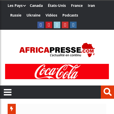
Les Pays
Canada
États-Unis
France
Iran
Russie
Ukraine
Vidéos
Podcasts
Le Camer