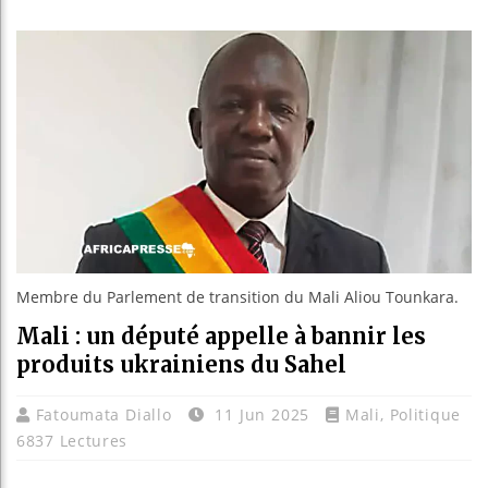
Guinée :
Réforme 
Bénin : 
Aliko Da
Membre du Parlement de transition du Mali Aliou Tounkara.
Mali : un député appelle à bannir les
produits ukrainiens du Sahel
Fatoumata Diallo
11 Jun 2025
Mali
,
Politique
6837 Lectures