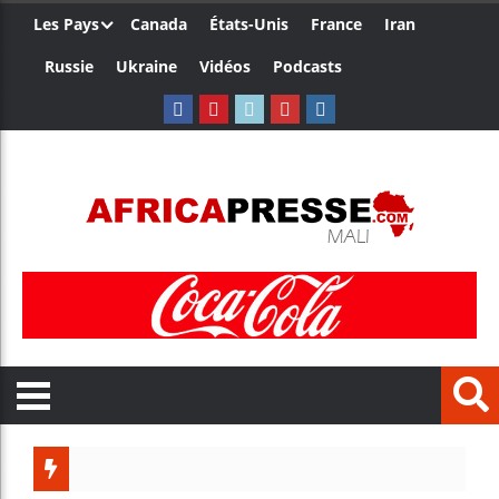
Les Pays
Canada
États-Unis
France
Iran
Russie
Ukraine
Vidéos
Podcasts
Les jeun