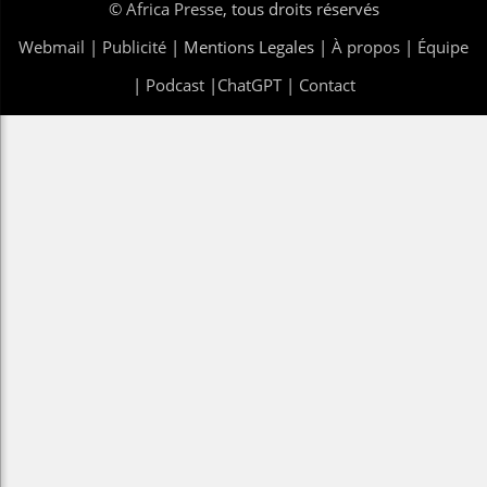
©
Africa Presse
, tous droits réservés
Webmail
|
Publicité
| Mentions Legales |
À propos
|
Équipe
|
Podcast
|
ChatGPT
|
Contact