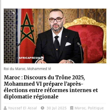
Les jeunes
Guinée : N
Réforme éle
Bénin : Pa
Roi du Maroc, Mohammed VI
Maroc : Discours du Trône 2025,
Mohammed VI prépare l’après-
élections entre réformes internes et
diplomatie régionale
Youssef El Assal
30 Jul 2025
Maroc
,
Politique