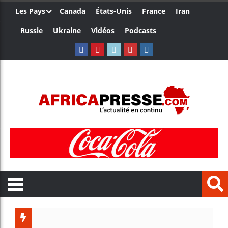
Les Pays
Canada
États-Unis
France
Iran
Russie
Ukraine
Vidéos
Podcasts
Trump nom