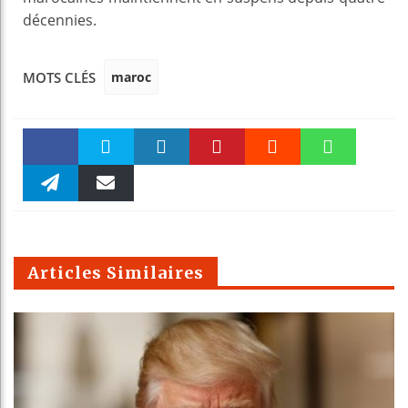
décennies.
maroc
MOTS CLÉS
Faceboo
Twitter
linkedin
Pinteres
Reddit
WhatsAp
k
Telegra
Email
t
pt
m
Articles Similaires