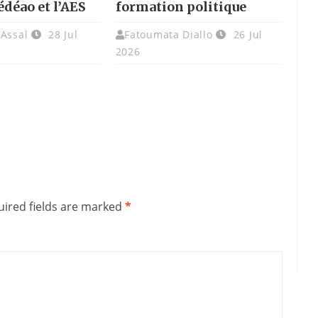
édéao et l’AES
formation politique
 Assal
28 Jul
Fatoumata Diallo
26 Jul
2026
ired fields are marked
*