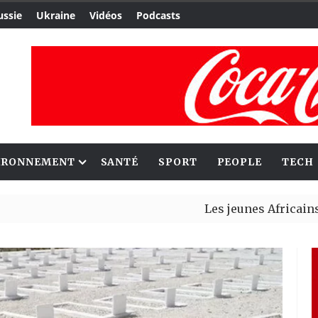
ussie
Ukraine
Vidéos
Podcasts
IRONNEMENT
SANTÉ
SPORT
PEOPLE
TECH
Les jeunes Africains retrouve
Aliko Dangote et Mark Carney