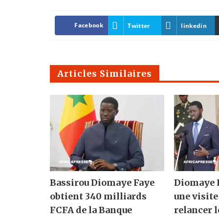
Facebook
Twitter
linkedin
Articles Similaires
Bassirou Diomaye Faye
Diomaye F
obtient 340 milliards
une visite
FCFA de la Banque
relancer l