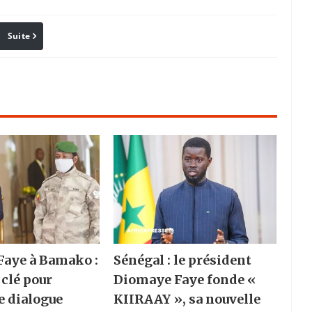
Suite
Pinterest
Reddit
Email
aye à Bamako :
Sénégal : le président
 clé pour
Diomaye Faye fonde «
e dialogue
KIIRAAY », sa nouvelle