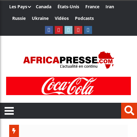
Les Pays
Canada
États-Unis
France
Iran
Russie
Ukraine
Vidéos
Podcasts
Côte d’Iv