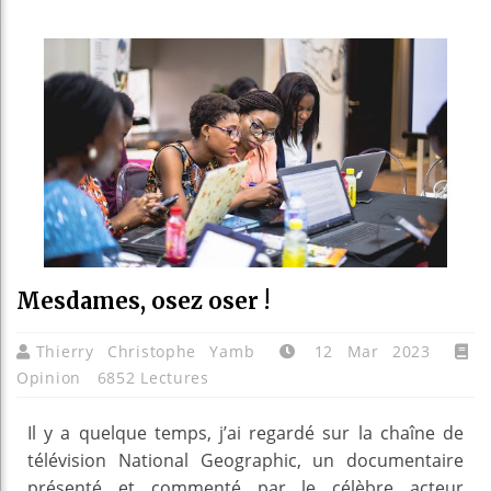
Réforme él
Bénin : P
Aliko Dan
Mesdames, osez oser !
Thierry Christophe Yamb
12 Mar 2023
Opinion
6852 Lectures
Il y a quelque temps, j’ai regardé sur la chaîne de
télévision National Geographic, un documentaire
présenté et commenté par le célèbre acteur