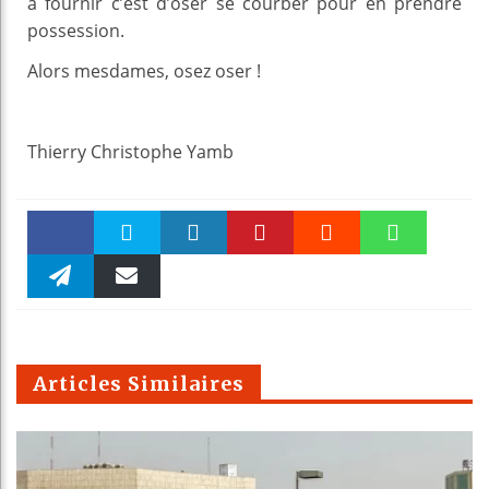
à fournir c’est d’oser se courber pour en prendre
possession.
Alors mesdames, osez oser !
Thierry Christophe Yamb
Faceboo
Twitter
linkedin
Pinteres
Reddit
WhatsAp
k
Telegra
Email
t
pt
m
Articles Similaires