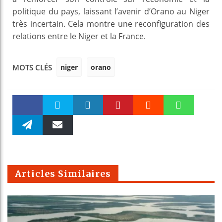
politique du pays, laissant l’avenir d’Orano au Niger
très incertain. Cela montre une reconfiguration des
relations entre le Niger et la France.
niger
orano
MOTS CLÉS
Faceboo
Twitter
linkedin
Pinteres
Reddit
WhatsAp
k
Telegra
Email
t
pt
m
Articles Similaires