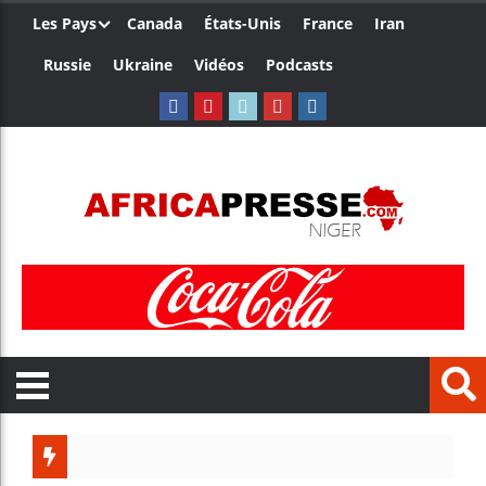
Les Pays
Canada
États-Unis
France
Iran
Russie
Ukraine
Vidéos
Podcasts
Trump no