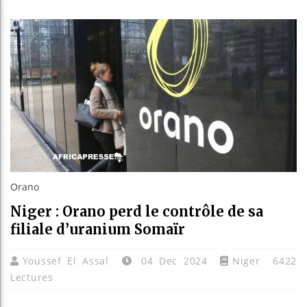
Les jeun
Guinée :
Réforme é
Bénin : 
Orano
Niger : Orano perd le contrôle de sa
filiale d’uranium Somaïr
Youssef El Assal
04 Dec 2024
Niger
6422
Lectures