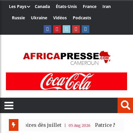
Les Pays
Canada
États-Unis
France
Iran
Russie
Ukraine
Vidéos
Podcasts
atoires dès juillet
Patrice Motsepe et la C
| 05 Aug 2026