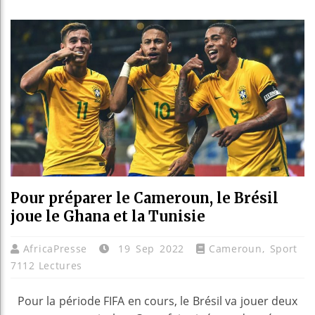
 d’Angleterre attise les braises de la discorde
| 05 Aug 20
echerchés pour un meurtre au Manitoba arrêté en Colomb
antant 800,5 millions d’arbres en une journée
| 04 Aug 202
Pour préparer le Cameroun, le Brésil
joue le Ghana et la Tunisie
AfricaPresse
19 Sep 2022
Cameroun
,
Sport
7112 Lectures
Pour la période FIFA en cours, le Brésil va jouer deux