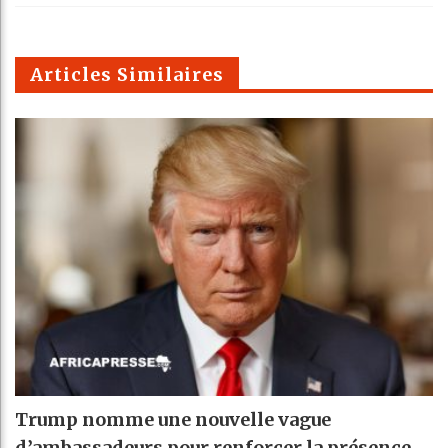
k
Telegra
Email
t
pt
m
Articles Similaires
Trump nomme une nouvelle vague
d’ambassadeurs pour renforcer la présence