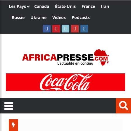
Les Pays
Canada
États-Unis
France
Iran
Russie
Ukraine
Vidéos
Podcasts
Trump nom