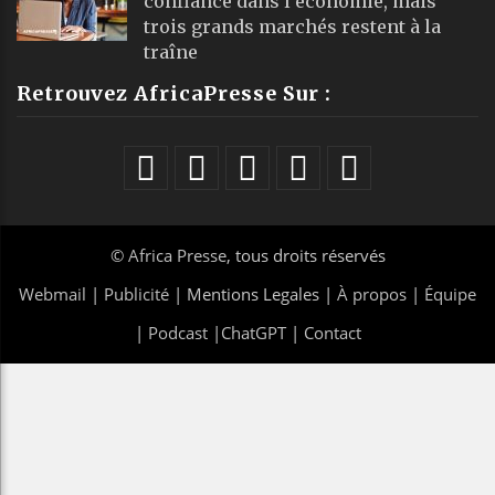
confiance dans l’économie, mais
trois grands marchés restent à la
traîne
Retrouvez AfricaPresse Sur :
©
Africa Presse
, tous droits réservés
Webmail
|
Publicité
| Mentions Legales |
À propos
|
Équipe
|
Podcast
|
ChatGPT
|
Contact