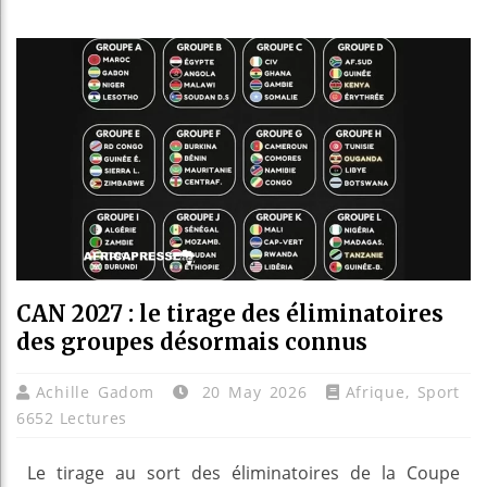
Les jeunes
Guinée : 
Réforme él
Bénin : Pa
CAN 2027 : le tirage des éliminatoires
des groupes désormais connus
Achille Gadom
20 May 2026
Afrique
,
Sport
6652 Lectures
Le tirage au sort des éliminatoires de la Coupe