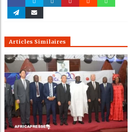
Faceboo
Twitter
linkedin
Pinteres
Reddit
WhatsAp
k
Telegra
Email
t
pt
m
Articles Similaires