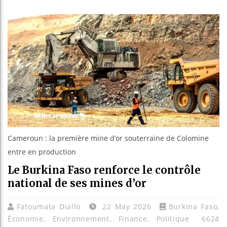
Bassirou
Côte d’Iv
Tunisie 
Ceuta : R
Cameroun : la première mine d’or souterraine de Colomine
entre en production
Le Burkina Faso renforce le contrôle
national de ses mines d’or
Fatoumata Diallo
22 May 2026
Burkina Faso
,
Économie
,
Environnement
,
Finance
,
Politique
6624