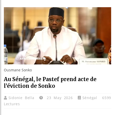
Les jeun
Guinée 
Réforme 
Bénin : 
Ousmane Sonko
Au Sénégal, le Pastef prend acte de
l’éviction de Sonko
Sidonie Bella
23 May 2026
Sénégal
6599
Lectures