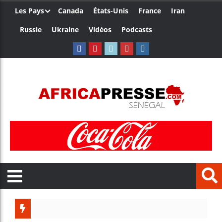
Les Pays
Canada
États-Unis
France
Iran
Russie
Ukraine
Vidéos
Podcasts
Trump n