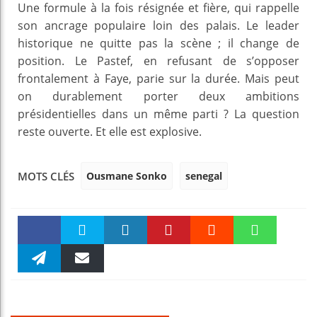
Une formule à la fois résignée et fière, qui rappelle
son ancrage populaire loin des palais. Le leader
historique ne quitte pas la scène ; il change de
position. Le Pastef, en refusant de s’opposer
frontalement à Faye, parie sur la durée. Mais peut
on durablement porter deux ambitions
présidentielles dans un même parti ? La question
reste ouverte. Et elle est explosive.
Ousmane Sonko
senegal
MOTS CLÉS
Faceboo
Twitter
linkedin
Pinteres
Reddit
WhatsAp
k
Telegra
Email
t
pt
m