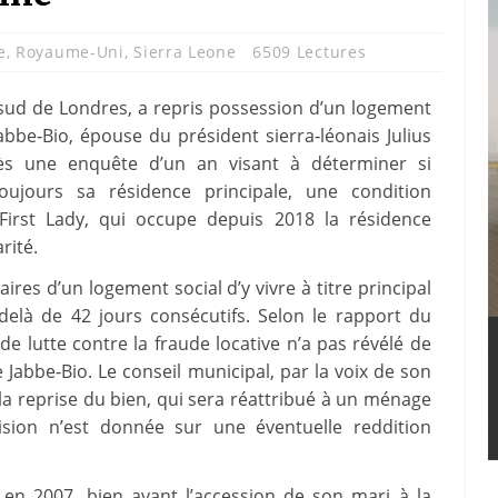
e
,
Royaume-Uni
,
Sierra Leone
6509 Lectures
 sud de Londres, a repris possession d’un logement
bbe‑Bio, épouse du président sierra‑léonais Julius
rès une enquête d’un an visant à déterminer si
oujours sa résidence principale, une condition
a First Lady, qui occupe depuis 2018 la résidence
rité.
res d’un logement social d’y vivre à titre principal
delà de 42 jours consécutifs. Selon le rapport du
e lutte contre la fraude locative n’a pas révélé de
Jabbe‑Bio. Le conseil municipal, par la voix de son
la reprise du bien, qui sera réattribué à un ménage
cision n’est donnée sur une éventuelle reddition
 en 2007, bien avant l’accession de son mari à la