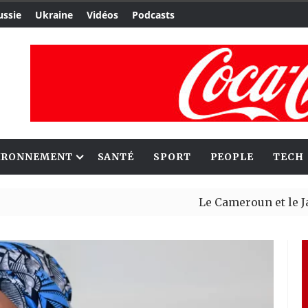
ussie
Ukraine
Vidéos
Podcasts
IRONNEMENT
SANTÉ
SPORT
PEOPLE
TECH
Le Cameroun et le Japon renf
Ceuta : Rabat affirme avoir a