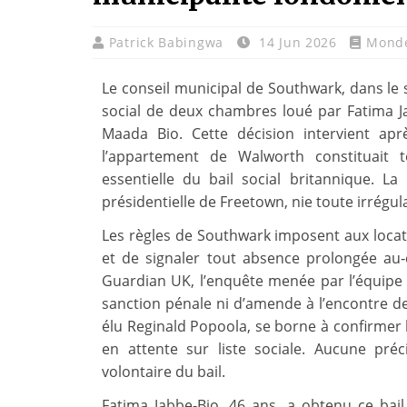
Patrick Babingwa
14 Jun 2026
Mond
Le conseil municipal de Southwark, dans le
social de deux chambres loué par Fatima Ja
Maada Bio. Cette décision intervient ap
l’appartement de Walworth constituait t
essentielle du bail social britannique. L
présidentielle de Freetown, nie toute irrégula
Les règles de Southwark imposent aux locatai
et de signaler tout absence prolongée au‑
Guardian UK, l’enquête menée par l’équipe d
sanction pénale ni d’amende à l’encontre de 
élu Reginald Popoola, se borne à confirmer 
en attente sur liste sociale. Aucune pré
volontaire du bail.
Fatima Jabbe‑Bio, 46 ans, a obtenu ce bail