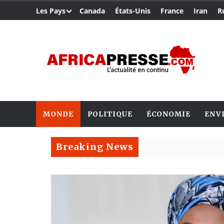
Les Pays
Canada
États-Unis
France
Iran
R
MONDE
POLITIQUE
ÉCONOMIE
ENV
Breaking News