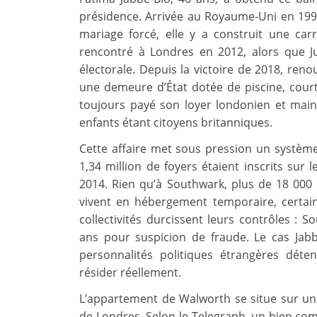
présidence. Arrivée au Royaume‑Uni en 1
mariage forcé, elle y a construit une car
rencontré à Londres en 2012, alors que 
électorale. Depuis la victoire de 2018, renou
une demeure d’État dotée de piscine, courts
toujours payé son loyer londonien et main
enfants étant citoyens britanniques.
Cette affaire met sous pression un système
1,34 million de foyers étaient inscrits sur 
2014. Rien qu’à Southwark, plus de 18 00
vivent en hébergement temporaire, certain
collectivités durcissent leurs contrôles : 
ans pour suspicion de fraude. Le cas Jabb
personnalités politiques étrangères dét
résider réellement.
L’appartement de Walworth se situe sur un
de Londres. Selon le Telegraph, un bien comp