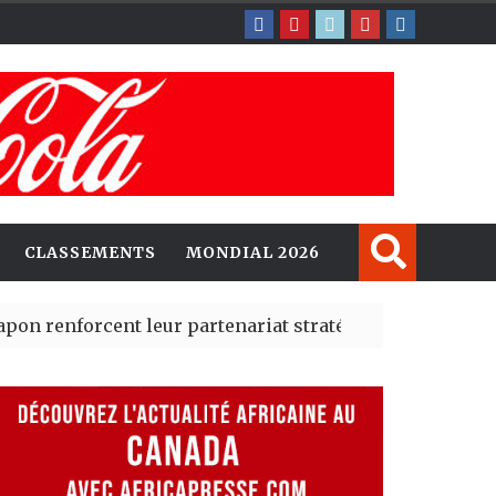
CLASSEMENTS
MONDIAL 2026
orcent leur partenariat stratégique avec un cap sur l’I
lerté Madrid des risques migratoires dès juillet
| 05 Aug 