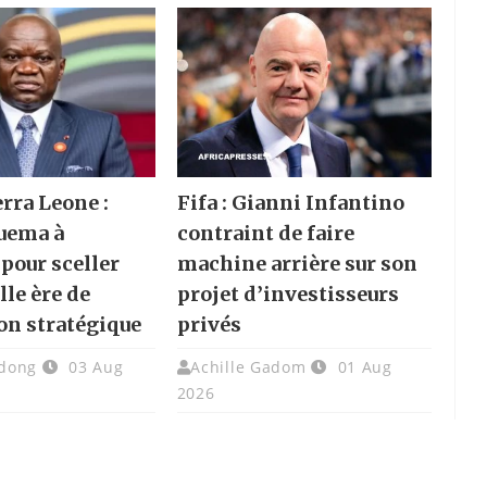
rra Leone :
Fifa : Gianni Infantino
uema à
contraint de faire
pour sceller
machine arrière sur son
lle ère de
projet d’investisseurs
on stratégique
privés
dong
03 Aug
Achille Gadom
01 Aug
2026