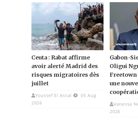
Ceuta : Rabat affirme
Gabon-Sie
avoir alerté Madrid des
Oligui Ng
risques migratoires dès
Freetown 
juillet
une nouve
coopérati
Youssef El Assal
05 Aug
2026
Vanessa N
2026