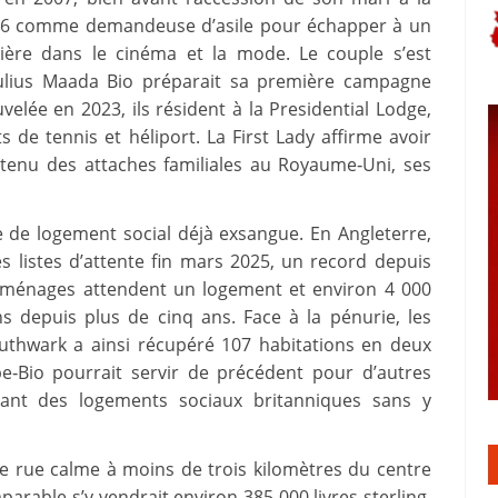
996 comme demandeuse d’asile pour échapper à un
rière dans le cinéma et la mode. Le couple s’est
Julius Maada Bio préparait sa première campagne
velée en 2023, ils résident à la Presidential Lodge,
 de tennis et héliport. La First Lady affirme avoir
tenu des attaches familiales au Royaume‑Uni, ses
 de logement social déjà exsangue. En Angleterre,
les listes d’attente fin mars 2025, un record depuis
0 ménages attendent un logement et environ 4 000
s depuis plus de cinq ans. Face à la pénurie, les
Southwark a ainsi récupéré 107 habitations en deux
e‑Bio pourrait servir de précédent pour d’autres
enant des logements sociaux britanniques sans y
e rue calme à moins de trois kilomètres du centre
arable s’y vendrait environ 385 000 livres sterling,