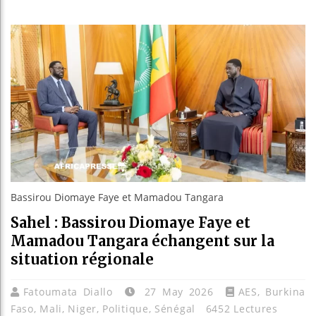
Réparations de l’esclavage : le projet «
Canada : Tresor Horimbere, l’un des f
Reboisement : l’Éthiopie établit un n
Bassirou Diomaye Faye et Mamadou Tangara
Sahel : Bassirou Diomaye Faye et
Mamadou Tangara échangent sur la
situation régionale
Fatoumata Diallo
27 May 2026
AES
,
Burkina
Faso
,
Mali
,
Niger
,
Politique
,
Sénégal
6452 Lectures