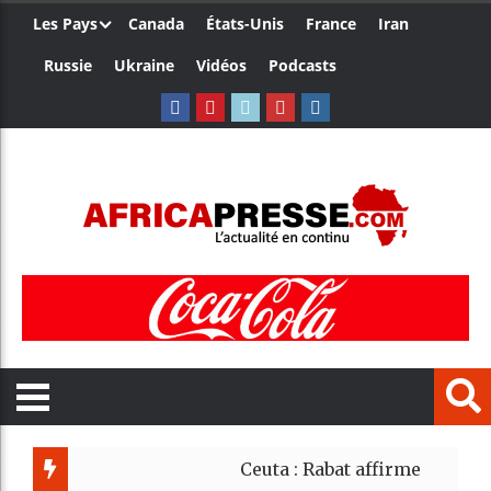
Les Pays
Canada
États-Unis
France
Iran
Russie
Ukraine
Vidéos
Podcasts
Ceuta : Rabat affirme avoir alerté Mad