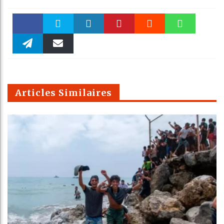
Faceboo
Twitter
linkedin
Pinteres
Reddit
WhatsAp
k
Telegra
Email
t
pt
m
Articles Similaires