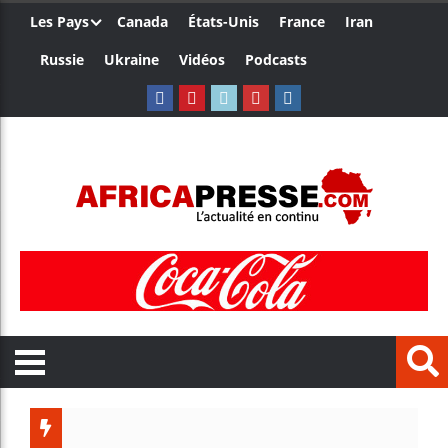
Les Pays
Canada
États-Unis
France
Iran
Russie
Ukraine
Vidéos
Podcasts
Les jeu