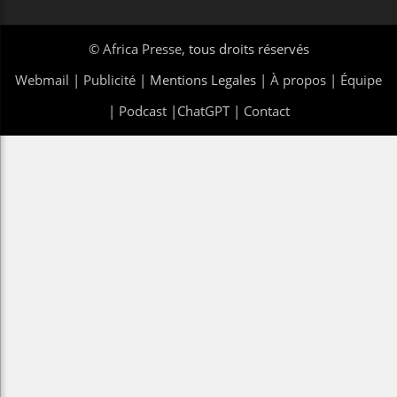
©
Africa Presse
, tous droits réservés
Webmail
|
Publicité
| Mentions Legales |
À propos
|
Équipe
|
Podcast
|
ChatGPT
|
Contact