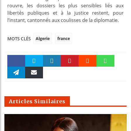
rouvre, les dossiers les plus sensibles liés aux
libertés publiques et à la justice restent, pour
l’instant, cantonnés aux coulisses de la diplomatie.
Algerie
france
MOTS CLÉS
Faceboo
Twitter
linkedin
Pinteres
Reddit
WhatsAp
k
Telegra
Email
t
pt
m
Articles Similaires