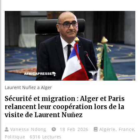
Guinée
Réforme
Bénin :
Aliko D
Laurent Nuñez a Alger
Sécurité et migration : Alger et Paris
relancent leur coopération lors de la
visite de Laurent Nuñez
Vanessa Ndong
18 Feb 2026
Algérie
,
France
,
Politique
6316 Lectures