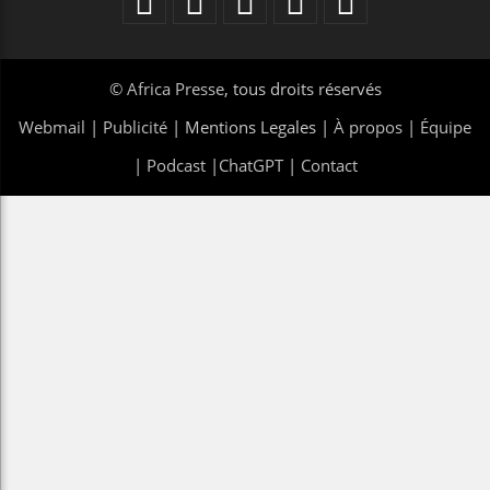
©
Africa Presse
, tous droits réservés
Webmail
|
Publicité
| Mentions Legales |
À propos
|
Équipe
|
Podcast
|
ChatGPT
|
Contact