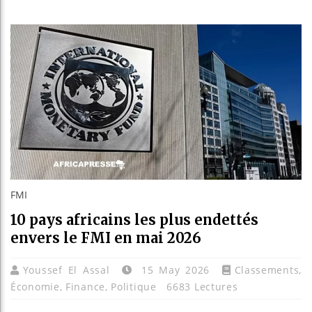
Les jeunes
Guinée : 
Réforme él
Bénin : Pa
FMI
10 pays africains les plus endettés
envers le FMI en mai 2026
Youssef El Assal
15 May 2026
Classements
,
Économie
,
Finance
,
Politique
6683 Lectures