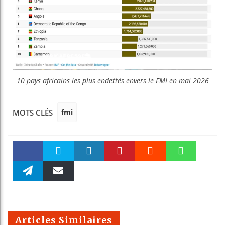
10 pays africains les plus endettés envers le FMI en mai 2026
fmi
MOTS CLÉS
Faceboo
Twitter
linkedin
Pinteres
Reddit
WhatsAp
k
Telegra
Email
t
pt
m
Articles Similaires