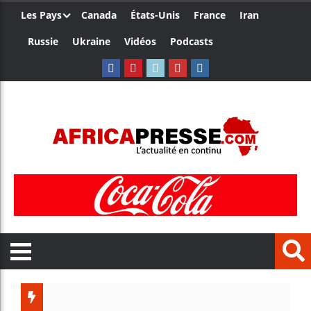
Les Pays
Canada
États-Unis
France
Iran
Russie
Ukraine
Vidéos
Podcasts
Trump nom