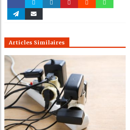
Faceboo
Twitter
linkedin
Pinteres
Reddit
WhatsAp
k
Telegra
Email
t
pt
m
Articles Similaires