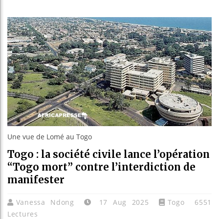
Réforme é
Bénin : 
Aliko Da
Une vue de Lomé au Togo
Togo : la société civile lance l’opération
“Togo mort” contre l’interdiction de
manifester
Vanessa Ndong
17 Aug 2025
Togo
6551
Lectures