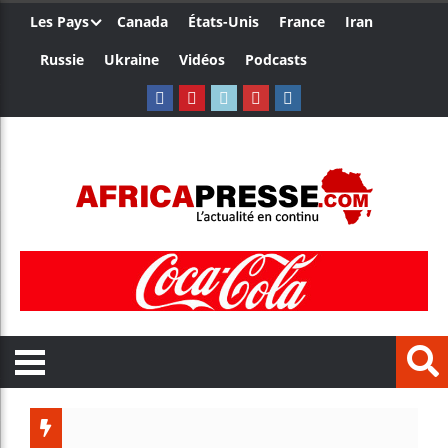
Les Pays
Canada
États-Unis
France
Iran
Russie
Ukraine
Vidéos
Podcasts
Côte d’I