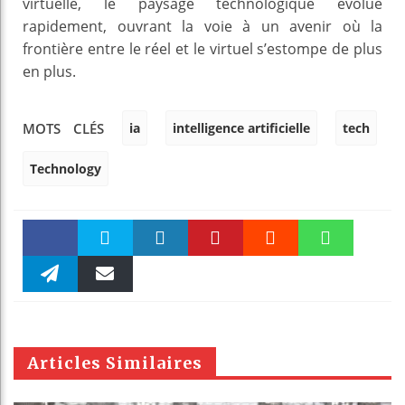
virtuelle, le paysage technologique évolue
rapidement, ouvrant la voie à un avenir où la
frontière entre le réel et le virtuel s’estompe de plus
en plus.
ia
intelligence artificielle
tech
MOTS CLÉS
Technology
Faceboo
Twitter
linkedin
Pinteres
Reddit
WhatsAp
k
Telegra
Email
t
pt
m
Articles Similaires