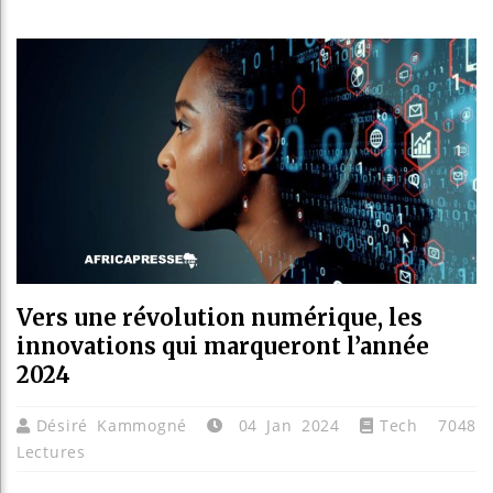
Les jeu
Guinée 
Réforme 
Bénin :
Vers une révolution numérique, les
innovations qui marqueront l’année
2024
Désiré Kammogné
04 Jan 2024
Tech
7048
Lectures