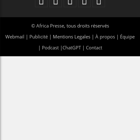
©
Africa Presse
, tous droits réservés
Webmail
|
Publicité
| Mentions Legales |
À propos
|
Équipe
|
Podcast
|
ChatGPT
|
Contact