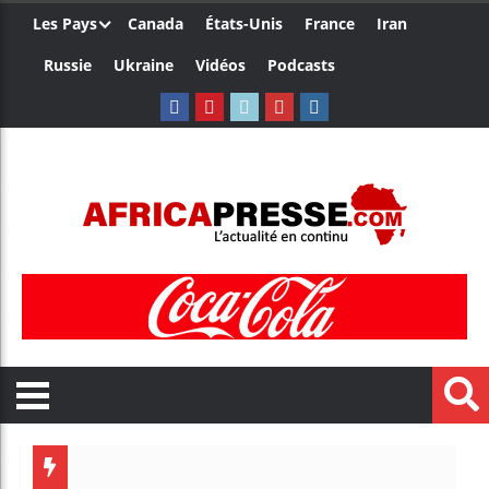
Les Pays
Canada
États-Unis
France
Iran
Russie
Ukraine
Vidéos
Podcasts
Trump n