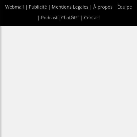
Webmail
|
Publicité
| Mentions Legales |
À propos
|
Équipe
|
Podcast
|
ChatGPT
|
Contact