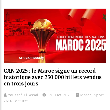
Bénin : 
Aliko Da
Le Camer
Bassirou
CAN 2025 : le Maroc signe un record
historique avec 250 000 billets vendus
en trois jours
Youssef El Assal
26 Oct 2025
Maroc
,
Sport
7616 Lectures