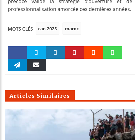
précoce valide la stratégie d’ouverture et de
professionnalisation amorcée ces dernières années.
can 2025
maroc
MOTS CLÉS
Faceboo
Twitter
linkedin
Pinteres
Reddit
WhatsAp
k
Telegra
Email
t
pt
m
Articles Similaires