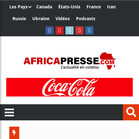
Les Pays
Canada
États-Unis
France
Iran
Russie
Ukraine
Vidéos
Podcasts
Côte d’I