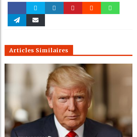
Faceboo
Twitter
linkedin
Pinteres
Reddit
WhatsAp
k
Telegra
Email
t
pt
m
Articles Similaires