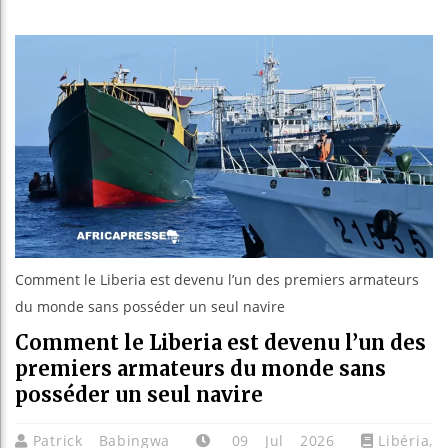
Les jeunes
Guinée : 
Réforme él
Bénin : Pa
Comment le Liberia est devenu l’un des premiers armateurs
du monde sans posséder un seul navire
Comment le Liberia est devenu l’un des
premiers armateurs du monde sans
posséder un seul navire
Patrick Babingwa
09 Jul 2026
Libéria
,