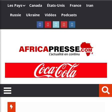
Les Pays
Canada
États-Unis
France
Iran
Russie
Ukraine
Vidéos
Podcasts
Trump nom