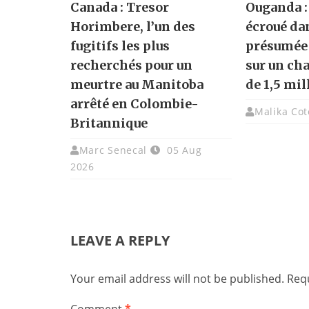
Canada : Tresor
Ouganda :
Horimbere, l’un des
écroué da
fugitifs les plus
présumée 
recherchés pour un
sur un ch
meurtre au Manitoba
de 1,5 mil
arrêté en Colombie-
Malika Cot
Britannique
Marc Senecal
05 Aug
2026
LEAVE A REPLY
Your email address will not be published.
Requ