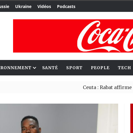
ussie
Ukraine
Vidéos
Podcasts
IRONNEMENT
SANTÉ
SPORT
PEOPLE
TECH
Ceuta : Rabat affirme avoir al
Reboisement : l’Éthiopie établ