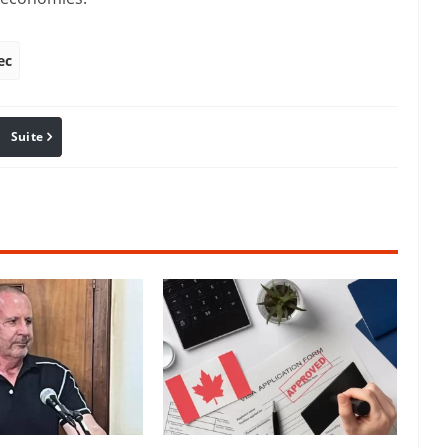
ec
Suite
Pinterest
Reddit
Email