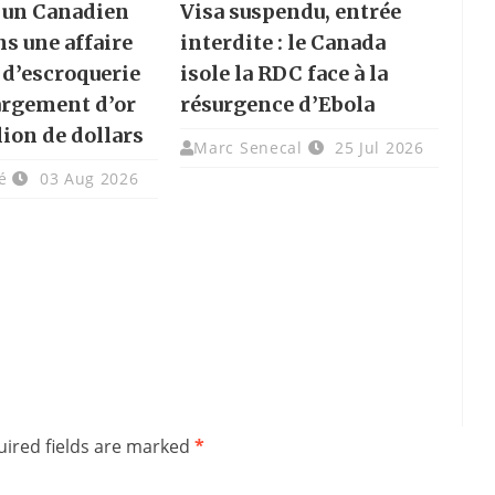
 un Canadien
Visa suspendu, entrée
ns une affaire
interdite : le Canada
d’escroquerie
isole la RDC face à la
argement d’or
résurgence d’Ebola
lion de dollars
Marc Senecal
25 Jul 2026
é
03 Aug 2026
ired fields are marked
*