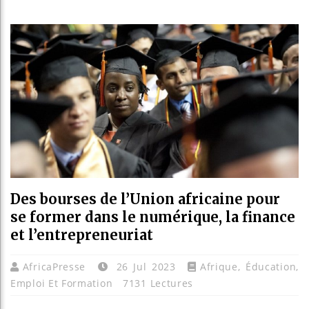
Réfo
Béni
Alik
Des bourses de l’Union africaine pour
se former dans le numérique, la finance
et l’entrepreneuriat
AfricaPresse
26 Jul 2023
Afrique
,
Éducation
,
Emploi Et Formation
7131 Lectures