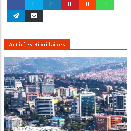
Faceboo
Twitter
linkedin
Pinteres
Reddit
WhatsAp
k
Telegra
Email
t
pt
m
Articles Similaires