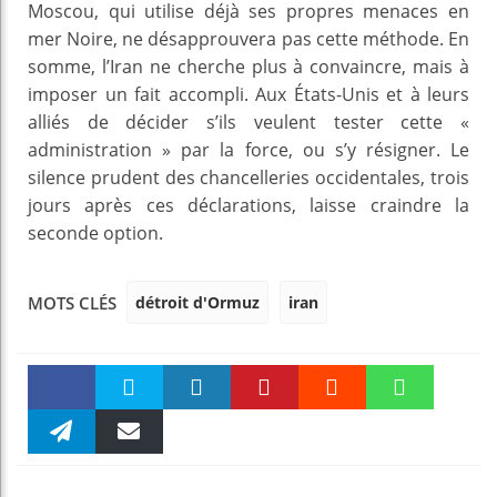
Moscou, qui utilise déjà ses propres menaces en
mer Noire, ne désapprouvera pas cette méthode. En
somme, l’Iran ne cherche plus à convaincre, mais à
imposer un fait accompli. Aux États-Unis et à leurs
alliés de décider s’ils veulent tester cette «
administration » par la force, ou s’y résigner. Le
silence prudent des chancelleries occidentales, trois
jours après ces déclarations, laisse craindre la
seconde option.
détroit d'Ormuz
iran
MOTS CLÉS
Faceboo
Twitter
linkedin
Pinteres
Reddit
WhatsAp
k
Telegra
Email
t
pt