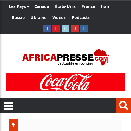
Les Pays
Canada
États-Unis
France
Iran
Russie
Ukraine
Vidéos
Podcasts
Trump nom