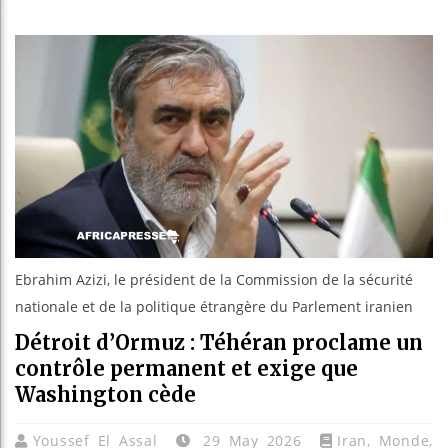
Les jeune
Guinée : 
Réforme él
Bénin : Pa
Ebrahim Azizi, le président de la Commission de la sécurité
nationale et de la politique étrangère du Parlement iranien
Détroit d’Ormuz : Téhéran proclame un
contrôle permanent et exige que
Washington cède
Youssef El Assal
29 May 2026
Iran
,
Monde
,